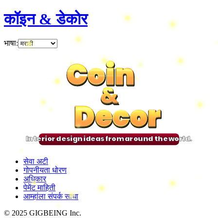
कॉइन & डेकोर
भाषा
:
Coin
Coin
Coin
Coin
&
&
&
&
Decor
Decor
Decor
Decor
Interior design ideas from around the world.
सेवा अटी
गोपनीयता धोरण
अधिकार
पेमेंट माहिती
आम्हांला संपर्क साधा
© 2025 GIGBEING Inc.