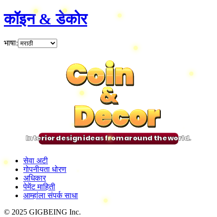
कॉइन & डेकोर
भाषा
:
Coin
Coin
Coin
Coin
&
&
&
&
Decor
Decor
Decor
Decor
Interior design ideas from around the world.
सेवा अटी
गोपनीयता धोरण
अधिकार
पेमेंट माहिती
आम्हांला संपर्क साधा
© 2025 GIGBEING Inc.