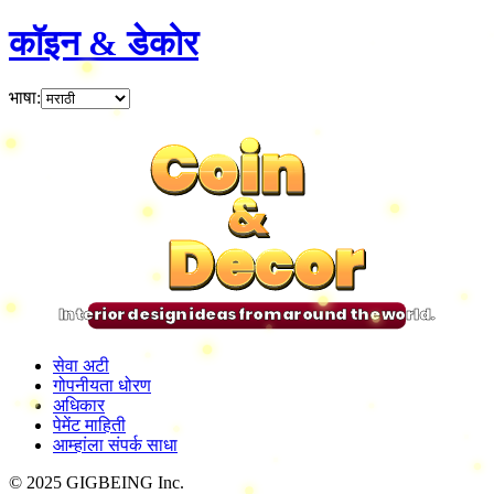
कॉइन & डेकोर
भाषा
:
Coin
Coin
Coin
Coin
&
&
&
&
Decor
Decor
Decor
Decor
Interior design ideas from around the world.
सेवा अटी
गोपनीयता धोरण
अधिकार
पेमेंट माहिती
आम्हांला संपर्क साधा
© 2025 GIGBEING Inc.