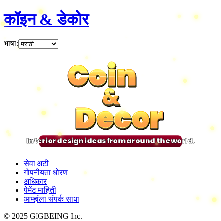
कॉइन & डेकोर
भाषा
:
Coin
Coin
Coin
Coin
&
&
&
&
Decor
Decor
Decor
Decor
Interior design ideas from around the world.
सेवा अटी
गोपनीयता धोरण
अधिकार
पेमेंट माहिती
आम्हांला संपर्क साधा
© 2025 GIGBEING Inc.