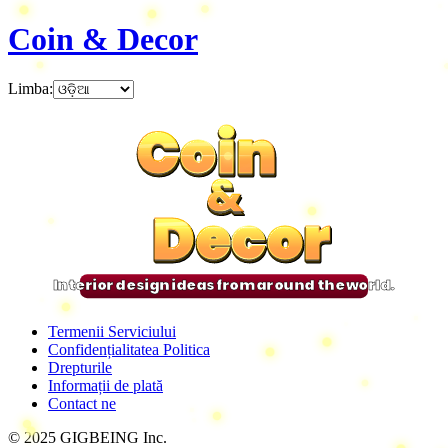
Coin & Decor
Limba
:
Coin
Coin
Coin
Coin
&
&
&
&
Decor
Decor
Decor
Decor
Interior design ideas from around the world.
Termenii Serviciului
Confidențialitatea Politica
Drepturile
Informații de plată
Contact ne
© 2025 GIGBEING Inc.