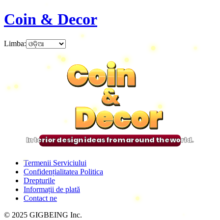
Coin & Decor
Limba
:
Coin
Coin
Coin
Coin
&
&
&
&
Decor
Decor
Decor
Decor
Interior design ideas from around the world.
Termenii Serviciului
Confidențialitatea Politica
Drepturile
Informații de plată
Contact ne
© 2025 GIGBEING Inc.