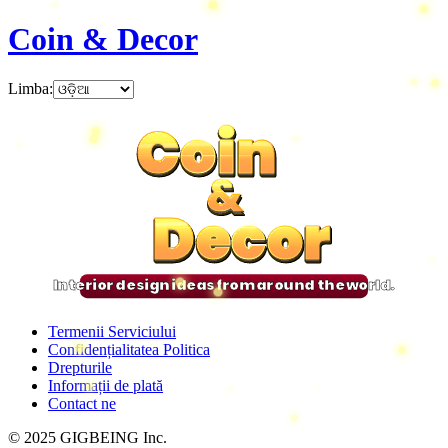
Coin & Decor
Limba
:
Coin
Coin
Coin
Coin
&
&
&
&
Decor
Decor
Decor
Decor
Interior design ideas from around the world.
Termenii Serviciului
Confidențialitatea Politica
Drepturile
Informații de plată
Contact ne
© 2025 GIGBEING Inc.