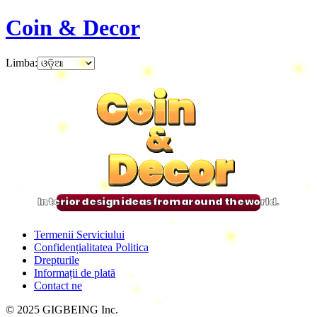
Coin & Decor
Limba
:
Coin
Coin
Coin
Coin
&
&
&
&
Decor
Decor
Decor
Decor
Interior design ideas from around the world.
Termenii Serviciului
Confidențialitatea Politica
Drepturile
Informații de plată
Contact ne
© 2025 GIGBEING Inc.