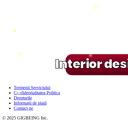
Interior de
Termenii Serviciului
Confidențialitatea Politica
Drepturile
Informații de plată
Contact ne
© 2025 GIGBEING Inc.