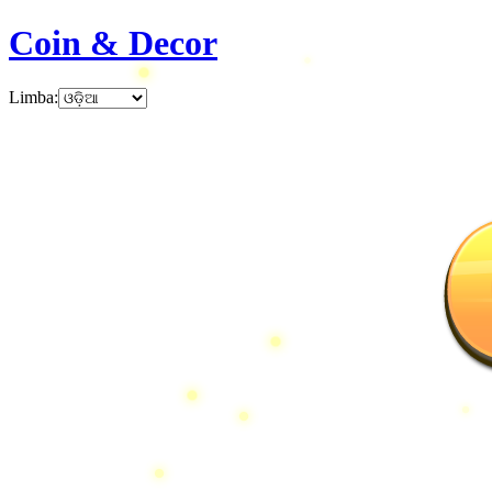
Coin & Decor
Limba
: