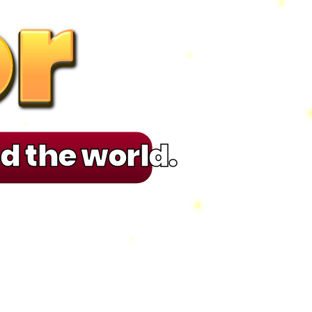
r
r
r
r
d the world.