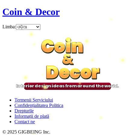
Coin & Decor
Limba
:
Coin
Coin
Coin
Coin
&
&
&
&
Decor
Decor
Decor
Decor
Interior design ideas from around the world.
Termenii Serviciului
Confidențialitatea Politica
Drepturile
Informații de plată
Contact ne
© 2025 GIGBEING Inc.