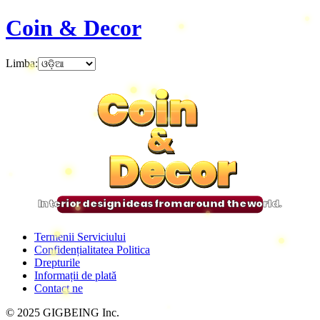
Coin & Decor
Limba
:
Coin
Coin
Coin
Coin
&
&
&
&
Decor
Decor
Decor
Decor
Interior design ideas from around the world.
Termenii Serviciului
Confidențialitatea Politica
Drepturile
Informații de plată
Contact ne
© 2025 GIGBEING Inc.