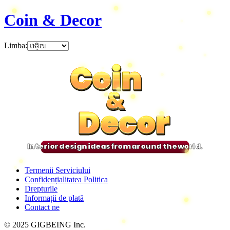
Coin & Decor
Limba
:
Coin
Coin
Coin
Coin
&
&
&
&
Decor
Decor
Decor
Decor
Interior design ideas from around the world.
Termenii Serviciului
Confidențialitatea Politica
Drepturile
Informații de plată
Contact ne
© 2025 GIGBEING Inc.