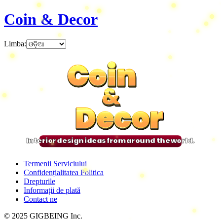
Coin & Decor
Limba
:
Coin
Coin
Coin
Coin
&
&
&
&
Decor
Decor
Decor
Decor
Interior design ideas from around the world.
Termenii Serviciului
Confidențialitatea Politica
Drepturile
Informații de plată
Contact ne
© 2025 GIGBEING Inc.