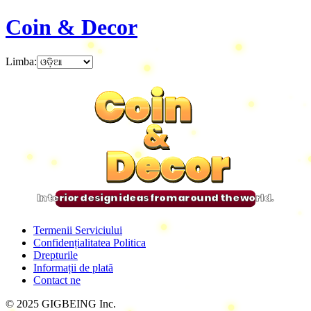
Coin & Decor
Limba
:
Coin
Coin
Coin
Coin
&
&
&
&
Decor
Decor
Decor
Decor
Interior design ideas from around the world.
Termenii Serviciului
Confidențialitatea Politica
Drepturile
Informații de plată
Contact ne
© 2025 GIGBEING Inc.