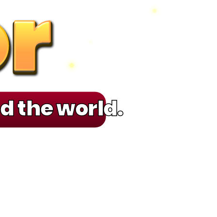
r
r
r
r
d the world.