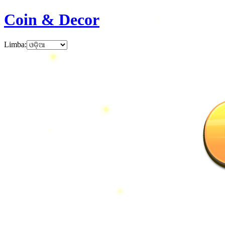
Coin & Decor
Limba
: