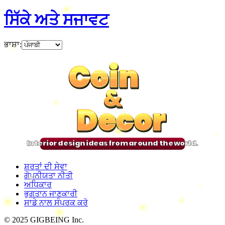
ਸਿੱਕੇ ਅਤੇ ਸਜਾਵਟ
ਭਾਸ਼ਾ
:
Coin
Coin
Coin
Coin
&
&
&
&
Decor
Decor
Decor
Decor
Interior design ideas from around the world.
ਸ਼ਰਤਾਂ ਦੀ ਸੇਵਾ
ਗੋਪਨੀਯਤਾ ਨੀਤੀ
ਅਧਿਕਾਰ
ਭੁਗਤਾਨ ਜਾਣਕਾਰੀ
ਸਾਡੇ ਨਾਲ ਸੰਪਰਕ ਕਰੋ
© 2025 GIGBEING Inc.