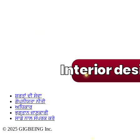
Interior de
ਸ਼ਰਤਾਂ ਦੀ ਸੇਵਾ
ਗੋਪਨੀਯਤਾ ਨੀਤੀ
ਅਧਿਕਾਰ
ਭੁਗਤਾਨ ਜਾਣਕਾਰੀ
ਸਾਡੇ ਨਾਲ ਸੰਪਰਕ ਕਰੋ
© 2025 GIGBEING Inc.