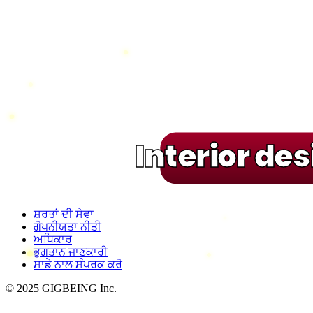
Interior de
ਸ਼ਰਤਾਂ ਦੀ ਸੇਵਾ
ਗੋਪਨੀਯਤਾ ਨੀਤੀ
ਅਧਿਕਾਰ
ਭੁਗਤਾਨ ਜਾਣਕਾਰੀ
ਸਾਡੇ ਨਾਲ ਸੰਪਰਕ ਕਰੋ
© 2025 GIGBEING Inc.