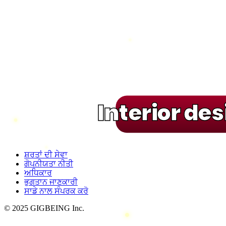
Interior de
ਸ਼ਰਤਾਂ ਦੀ ਸੇਵਾ
ਗੋਪਨੀਯਤਾ ਨੀਤੀ
ਅਧਿਕਾਰ
ਭੁਗਤਾਨ ਜਾਣਕਾਰੀ
ਸਾਡੇ ਨਾਲ ਸੰਪਰਕ ਕਰੋ
© 2025 GIGBEING Inc.