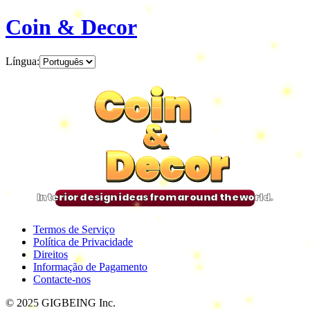
Coin & Decor
Língua
:
Coin
Coin
Coin
Coin
&
&
&
&
Decor
Decor
Decor
Decor
Interior design ideas from around the world.
Termos de Serviço
Política de Privacidade
Direitos
Informação de Pagamento
Contacte-nos
© 2025 GIGBEING Inc.