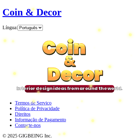
Coin & Decor
Língua
:
Coin
Coin
Coin
Coin
&
&
&
&
Decor
Decor
Decor
Decor
Interior design ideas from around the world.
Termos de Serviço
Política de Privacidade
Direitos
Informação de Pagamento
Contacte-nos
© 2025 GIGBEING Inc.