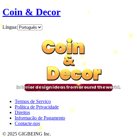
Coin & Decor
Língua
:
Coin
Coin
Coin
Coin
&
&
&
&
Decor
Decor
Decor
Decor
Interior design ideas from around the world.
Termos de Serviço
Política de Privacidade
Direitos
Informação de Pagamento
Contacte-nos
© 2025 GIGBEING Inc.