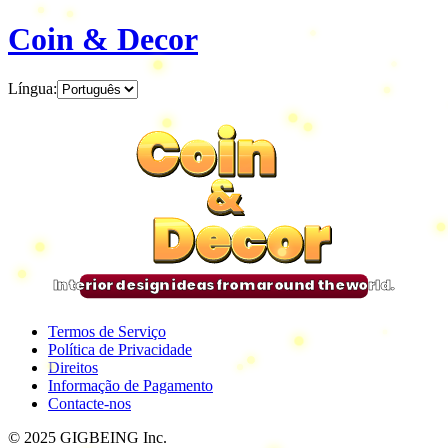
Coin & Decor
Língua
:
Coin
Coin
Coin
Coin
&
&
&
&
Decor
Decor
Decor
Decor
Interior design ideas from around the world.
Termos de Serviço
Política de Privacidade
Direitos
Informação de Pagamento
Contacte-nos
© 2025 GIGBEING Inc.