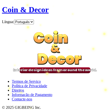
Coin & Decor
Língua
:
Coin
Coin
Coin
Coin
&
&
&
&
Decor
Decor
Decor
Decor
Interior design ideas from around the world.
Termos de Serviço
Política de Privacidade
Direitos
Informação de Pagamento
Contacte-nos
© 2025 GIGBEING Inc.