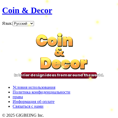
Coin & Decor
Язык
:
Coin
Coin
Coin
Coin
&
&
&
&
Decor
Decor
Decor
Decor
Interior design ideas from around the world.
Условия использования
Политика конфиденциальности
права
Информация об оплате
Связаться с нами
© 2025 GIGBEING Inc.