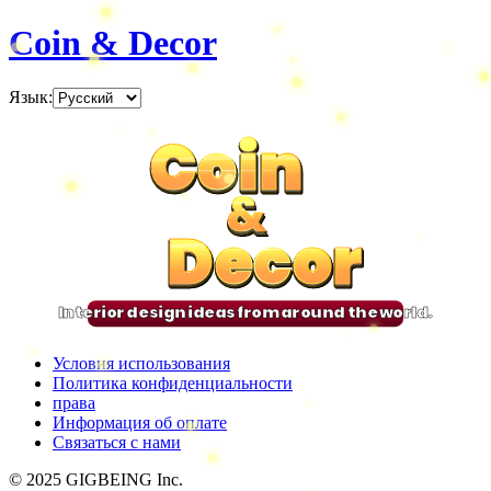
Coin & Decor
Язык
:
Coin
Coin
Coin
Coin
&
&
&
&
Decor
Decor
Decor
Decor
Interior design ideas from around the world.
Условия использования
Политика конфиденциальности
права
Информация об оплате
Связаться с нами
© 2025 GIGBEING Inc.