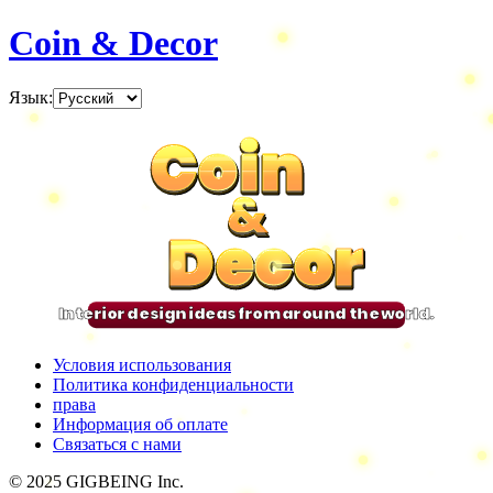
Coin & Decor
Язык
:
Coin
Coin
Coin
Coin
&
&
&
&
Decor
Decor
Decor
Decor
Interior design ideas from around the world.
Условия использования
Политика конфиденциальности
права
Информация об оплате
Связаться с нами
© 2025 GIGBEING Inc.