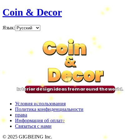
Coin & Decor
Язык
:
Coin
Coin
Coin
Coin
&
&
&
&
Decor
Decor
Decor
Decor
Interior design ideas from around the world.
Условия использования
Политика конфиденциальности
права
Информация об оплате
Связаться с нами
© 2025 GIGBEING Inc.