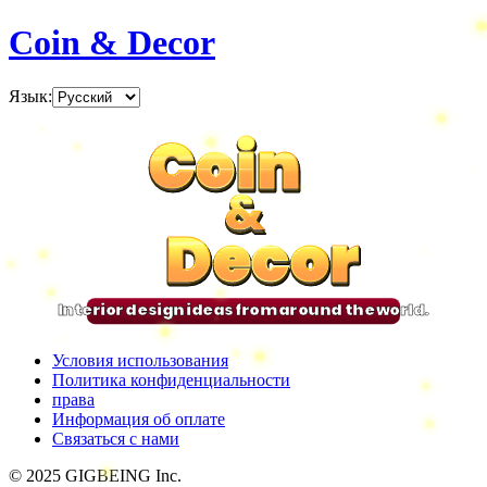
Coin & Decor
Язык
:
Coin
Coin
Coin
Coin
&
&
&
&
Decor
Decor
Decor
Decor
Interior design ideas from around the world.
Условия использования
Политика конфиденциальности
права
Информация об оплате
Связаться с нами
© 2025 GIGBEING Inc.