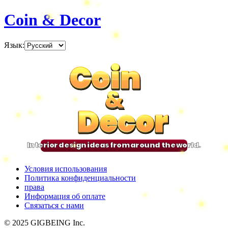
Coin & Decor
Язык
:
Coin
Coin
Coin
Coin
&
&
&
&
Decor
Decor
Decor
Decor
Interior design ideas from around the world.
Условия использования
Политика конфиденциальности
права
Информация об оплате
Связаться с нами
© 2025 GIGBEING Inc.