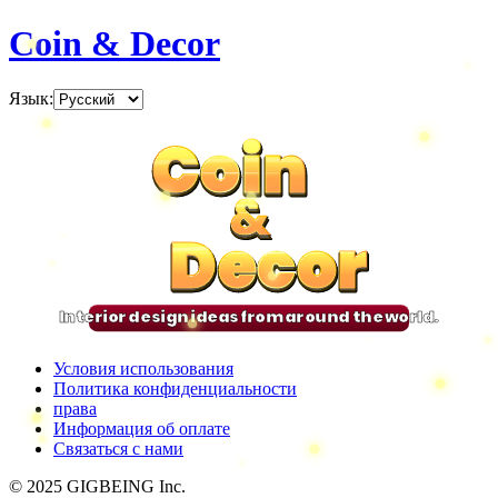
Coin & Decor
Язык
:
Coin
Coin
Coin
Coin
&
&
&
&
Decor
Decor
Decor
Decor
Interior design ideas from around the world.
Условия использования
Политика конфиденциальности
права
Информация об оплате
Связаться с нами
© 2025 GIGBEING Inc.