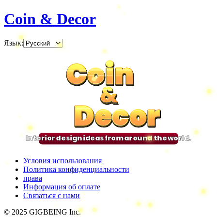
Coin & Decor
Язык
:
Coin
Coin
Coin
Coin
&
&
&
&
Decor
Decor
Decor
Decor
Interior design ideas from around the world.
Условия использования
Политика конфиденциальности
права
Информация об оплате
Связаться с нами
© 2025 GIGBEING Inc.