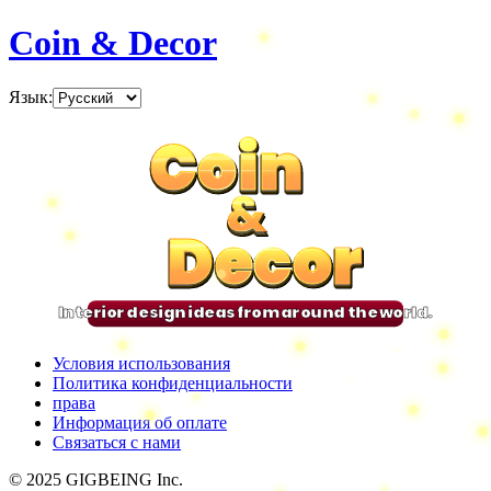
Coin & Decor
Язык
:
Coin
Coin
Coin
Coin
&
&
&
&
Decor
Decor
Decor
Decor
Interior design ideas from around the world.
Условия использования
Политика конфиденциальности
права
Информация об оплате
Связаться с нами
© 2025 GIGBEING Inc.