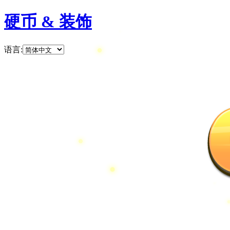
硬币 & 装饰
语言
: