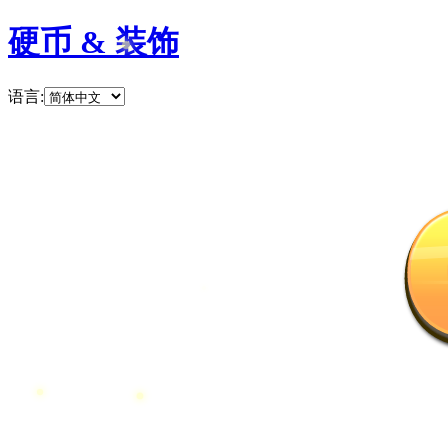
硬币 & 装饰
语言
: