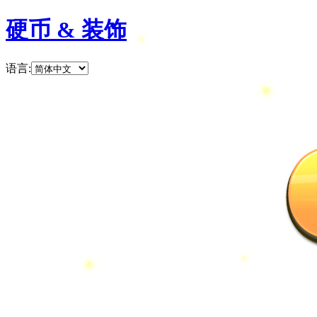
硬币 & 装饰
语言
: